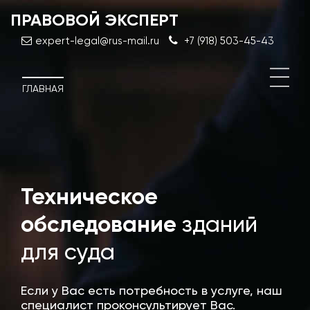
ПРАВОВОЙ ЭКСПЕРТ
expert-legal@rus-mail.ru
+7 (918) 503-45-43
ГЛАВНАЯ
Техническое
Дос
эксп
обследование
зданий
стро
для суда
Если у Вас есть потребность в услуге, наш
специалист проконсультирует Вас.