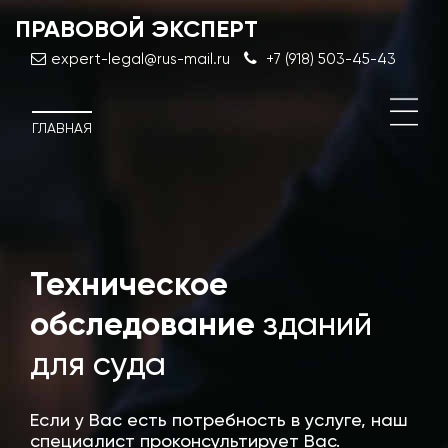
ПРАВОВОЙ ЭКСПЕРТ
expert-legal@rus-mail.ru
+7 (918) 503-45-43
ГЛАВНАЯ
Техническое
Дос
эксп
обследование
зданий
стро
для суда
Если у Вас есть потребность в услуге, наш
специалист проконсультирует Вас.