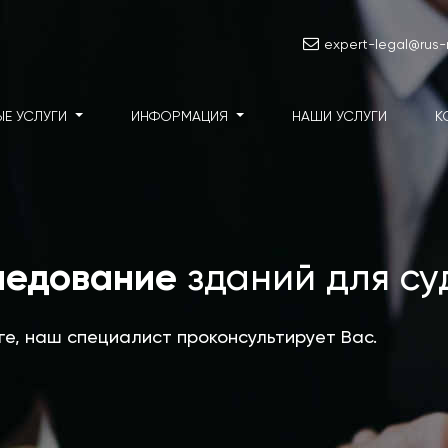
expert-legal@rus-m
ЫЕ УСЛУГИ
ИНФОРМАЦИЯ
НАШИ УСЛУГИ
К
ледование
зданий для су
уге, наш специалист проконсультирует Вас.