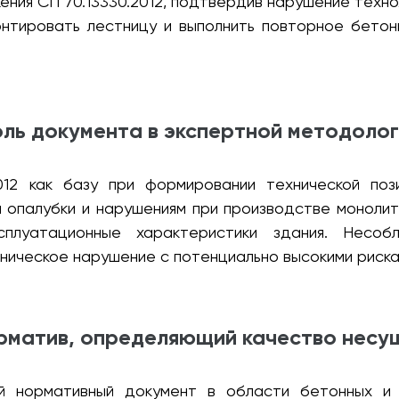
ения СП 70.13330.2012, подтвердив нарушение техно
нтировать лестницу и выполнить повторное бето
оль документа в экспертной методолог
012 как базу при формировании технической по
 опалубки и нарушениям при производстве монолит
ксплуатационные характеристики здания. Несоб
ническое нарушение с потенциально высокими риска
рматив, определяющий качество несу
ый нормативный документ в области бетонных и